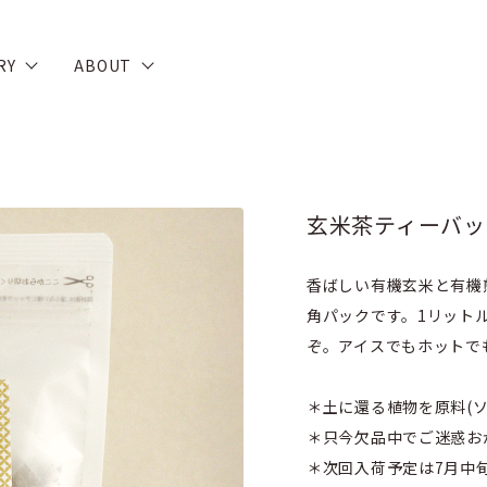
RY
ABOUT
玄米茶ティーバッグ
香ばしい有機玄米と有機
角パックです。1リット
ぞ。アイスでもホットで
＊土に還る植物を原料(
＊只今欠品中でご迷惑お
＊次回入荷予定は7月中