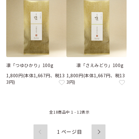
凛「つゆひかり」100g
凛「さえみどり」100g
1,800円(本体1,667円、税13
1,800円(本体1,667円、税13
3円)
3円)
全
18
商品中
1 - 12
表示
1
ページ目