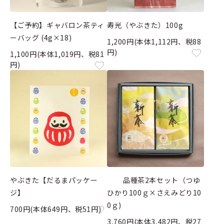
【ご予約】ギャバロン茶ティ
寿光（やぶきた）100g
ーバッグ (4g×18)
1,200円(本体1,112円、税88
円)
1,100円(本体1,019円、税81
円)
やぶきた【だるまパッケー
品種茶2本セット（つゆ
ジ】
ひかり100ｇ×さえみどり10
0ｇ)
700円(本体649円、税51円)
3,760円(本体3,482円、税27